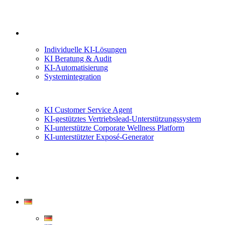
Unsere Services
Individuelle KI-Lösungen
KI Beratung & Audit
KI-Automatisierung
Systemintegration
Projekte & Use Cases
KI Customer Service Agent
KI-gestütztes Vertriebslead-Unterstützungssystem
KI-unterstützte Corporate Wellness Platform
KI-unterstützter Exposé-Generator
Über uns
Kontakt