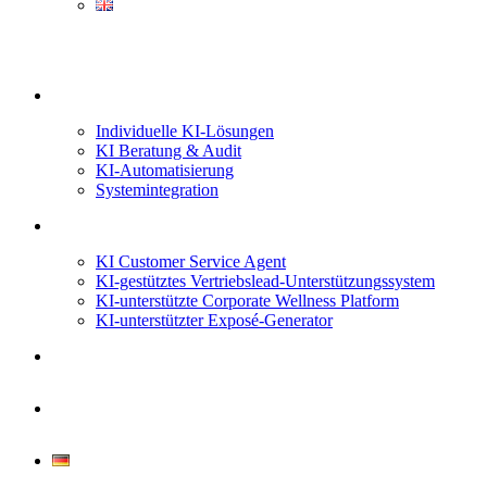
Unsere Services
Individuelle KI-Lösungen
KI Beratung & Audit
KI-Automatisierung
Systemintegration
Projekte & Use Cases
KI Customer Service Agent
KI-gestütztes Vertriebslead-Unterstützungssystem
KI-unterstützte Corporate Wellness Platform
KI-unterstützter Exposé-Generator
Über uns
Kontakt