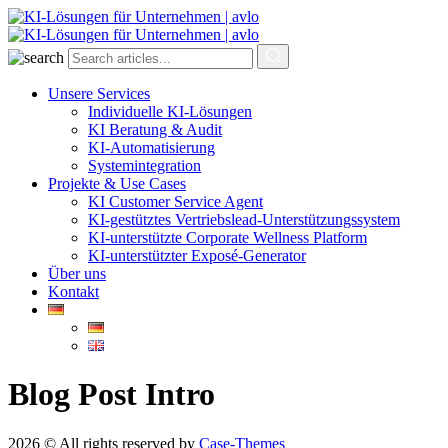
Unsere Services
Individuelle KI-Lösungen
KI Beratung & Audit
KI-Automatisierung
Systemintegration
Projekte & Use Cases
KI Customer Service Agent
KI-gestütztes Vertriebslead-Unterstützungssystem
KI-unterstützte Corporate Wellness Platform
KI-unterstützter Exposé-Generator
Über uns
Kontakt
Blog Post Intro
2026 © All rights reserved by
Case-Themes