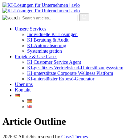
Unsere Services
Individuelle KI-Lösungen
KI Beratung & Audit
KI-Automatisierung
Systemintegration
Projekte & Use Cases
KI Customer Service Agent
KI-gestütztes Vertriebslead-Unterstützungssystem
KI-unterstützte Corporate Wellness Platform
KI-unterstützter Exposé-Generator
Über uns
Kontakt
Article Outline
2026 © All rights reserved by
Case-Themes